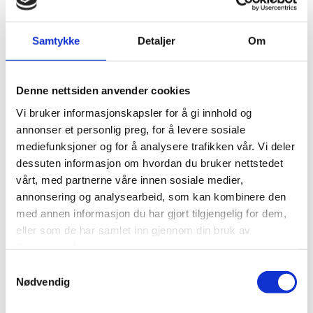
Vi anvender statistikk om brukere og trafikk/trafikkleverandører i
aggregert form. Statistikken inneholder aldri noen form for
Samtykke
Detaljer
Om
personlig informasjon, alt er anonymt. IP-adresser lagres ikke i vår
database der vi lagrer atferd på nettstedet, derfor kan informasjon
om deg som bruker aldri kobles sammen med din identitet. Din IP-
Denne nettsiden anvender cookies
adresse lagres av sikkerhetsmessige årsaker bare i de tilfeller du
selv aktivt registrerer deg på nettstedet.
Vi bruker informasjonskapsler for å gi innhold og
annonser et personlig preg, for å levere sosiale
Formål:
mediefunksjoner og for å analysere trafikken vår. Vi deler
dessuten informasjon om hvordan du bruker nettstedet
Utvikle og forbedre nettstedet gjennom å forstå hvordan det
vårt, med partnerne våre innen sosiale medier,
anvendes.
annonsering og analysearbeid, som kan kombinere den
med annen informasjon du har gjort tilgjengelig for dem,
Beregne og rapportere brukerantall og trafikk.
eller som de har samlet inn gjennom din bruk av
Gjøre det lettere for deg å navigere på nettstedet.
tjenestene deres.
Samtykkevalg
Gjøre det mulig for systemet å kjenne igjen faste brukere for
Nødvendig
å kunne tilpasse tjenestene.